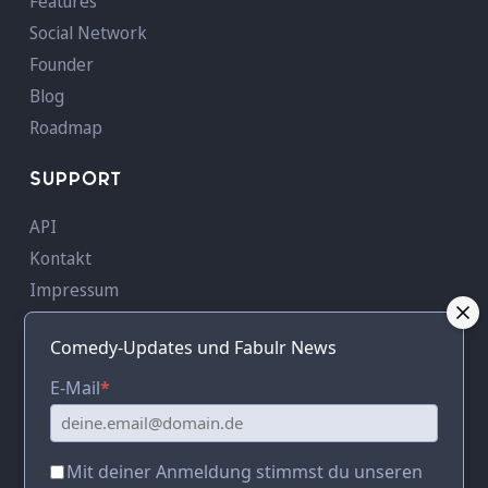
Features
Social Network
Founder
Blog
Roadmap
SUPPORT
API
Kontakt
Impressum
AGB
Comedy-Updates und Fabulr News
Datenschutz
AVV
E-Mail
*
KONTAKT
Mit deiner Anmeldung stimmst du unseren
Adresse:
c/o RUFFINI Creative Hub,