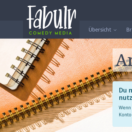
Übersicht
B
A
Du m
nut
Wenn D
Konto 