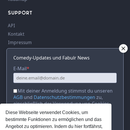
SUPPORT
API
Kontakt
Impressum
AGB
Comedy-Updates und Fabulr News
Datenschutz
AVV
E-Mail
*
KONTAKT
Mit deiner Anmeldung stimmst du unseren
Adresse:
c/o RUFFINI Creative Hub,
AGB
und
Datenschutzbestimmungen
zu,
Sendlinger Straße 1,
einschließlich der Verwendung von Cookies
D-80331 München,
Deutschland
und der Übertragung deiner persönlichen
Diese Webseite verwendet Cookies, um
Telefon:
+49 089 - 18 96 59 600
Daten an Fabulr Comedy Media
*
bestimmte Funktionen zu ermöglichen und das
E-Mail:
info@fabulr.com
Angebot zu optimieren. Indem du hier fortfährst,
Ja, bitte informiere mich über Comedy-