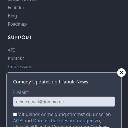
Founder
Blog
Roadmap
SUPPORT
API
Kontakt
Impressum
AGB
Comedy-Updates und Fabulr News
Datenschutz
AVV
E-Mail
*
KONTAKT
Mit deiner Anmeldung stimmst du unseren
Adresse:
c/o RUFFINI Creative Hub,
AGB
und
Datenschutzbestimmungen
zu,
Sendlinger Straße 1,
einschließlich der Verwendung von Cookies